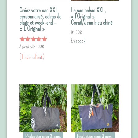
Créez votre sac XXL
Le sac cabas XXL,
personnalisé, cabas de
« l’Original »
plage et week-end –
Corail/Jean bleu chiné
« L’Original »
94.00
€
En stock
Note
81.00
€
5.00
(
1
avis client)
sur 5
Production sous 3 sem.
Production sous 3 sem.