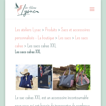
Les ateliers Lysac
>
Produits
>
Sacs et accessoires
personnalisés - La boutique
>
Les sacs
>
Les sacs
cabas
> Les sacs cabas XXL
Les sacs cabas XXL
Le sac cabas XXL est un accessoire incontournable
pour ceux qui ont besoin de transporter de nombreux