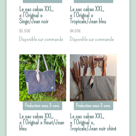
Le sac cabas XXL,
Le sac cabas XXL,
« l’Original »
« l’Original »
Singe/Jean noir
Tropicale/Jean bleu
85.00
€
94.00
€
Disponible sur commande
Disponible sur commande
Production sous 3 sem.
Production sous 3 sem.
Le sac cabas XXL,
Le sac cabas XXL,
« l’Original » Fleuri/Jean
« l’Original »,
bleu
Tropicale/Jean noir chiné