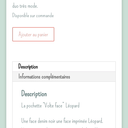
duo très mode.
Disponible sur commande
quantité
Ajouter au panier
de
La
pochette
Description
"Volte-
Informations complémentaires
Face"
Léopard/Jean
Description
noir
La pochette “Volte face” Léopard
Une face denim noir une face imprimée Léopard.