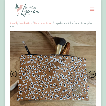
Accueil
/
Les collections
/
Collection-Léopard
/ La pochette « Volte-Face » Léopard/Jean
noir