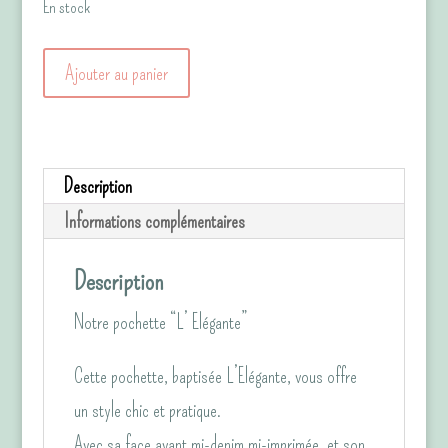
En stock
quantité
Ajouter au panier
de
La
pochette
Description
"Elégante"
Informations complémentaires
Singe/Jean
gris
Description
Notre pochette “L’ Elégante”
Cette pochette, baptisée L’Elégante, vous offre
un style chic et pratique.
Avec sa face avant mi-denim mi-imprimée, et son