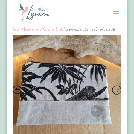
Accueil
/
Les collections
/
Collection Singe
/ La pochette « Elégante » Singe/Jean gris