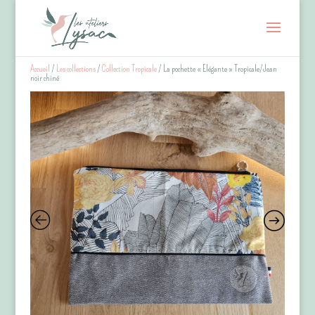
Accueil
/
Les collections
/
Collection Tropicale
/ La pochette « Elégante » Tropicale/Jean
noir chiné