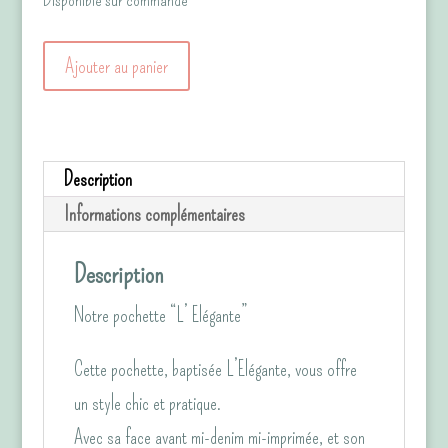
Disponible sur commande
quantité
Ajouter au panier
de
La
pochette
Description
"Elégante"
Informations complémentaires
Tropicale/Jean
noir
Description
chiné
Notre pochette “L’ Elégante”
Cette pochette, baptisée L’Elégante, vous offre
un style chic et pratique.
Avec sa face avant mi-denim mi-imprimée, et son