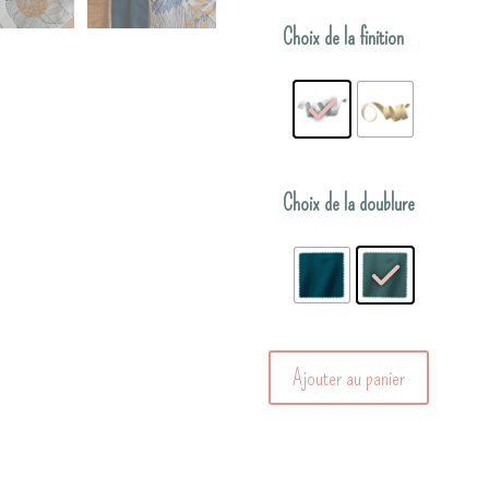
Choix de la finition
Choix de la doublure
quantité
Ajouter au panier
de
La
pochette