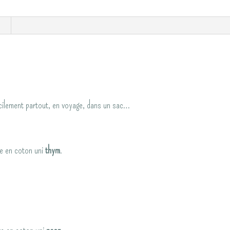
"Stylée"
Tropicale/Thym
ou
paon
acilement partout, en voyage, dans un sac…
re en coton uni
thym
.