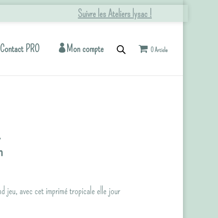
Suivre les Ateliers lysac !
Contact PRO
Mon compte
0 Article
»
n
d jeu, avec cet imprimé tropicale elle jour