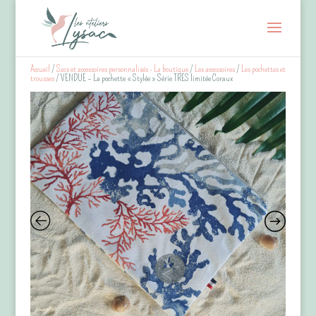
Accueil
/
Sacs et accessoires personnalisés - La boutique
/
Les accessoires
/
Les pochettes et
trousses
/ VENDUE – La pochette « Stylée » Série TRES limitée Coraux