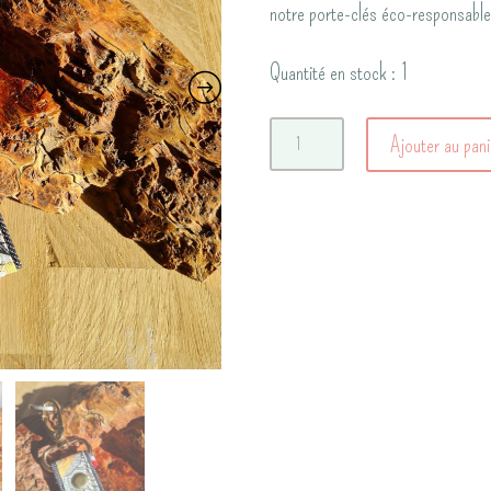
notre porte-clés éco-responsable 
Quantité en stock : 1
quantité
Ajouter au pani
de
Le
porte-
clés
"l'Essentiel"
Tropicale/Jean
noir