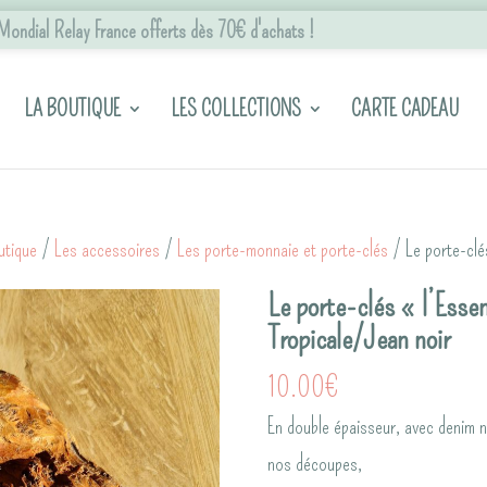
n Mondial Relay France offerts dès 70€ d'achats !
LA BOUTIQUE
LES COLLECTIONS
CARTE CADEAU
utique
/
Les accessoires
/
Les porte-monnaie et porte-clés
/ Le porte-clés
Le porte-clés « l’Essen
Tropicale/Jean noir
10.00
€
En double épaisseur, avec denim no
nos découpes,