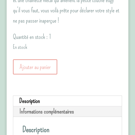
et une chainette métal qui amènent la petite touche edgy*
qu’il vous faut, vous voilà prête pour déclarer votre style et
ne pas passer inaperçue !
Quantité en stock : 1
En stock
quantité
Ajouter au panier
de
Sac
à
Description
main
Informations complémentaires
en
fausse
Description