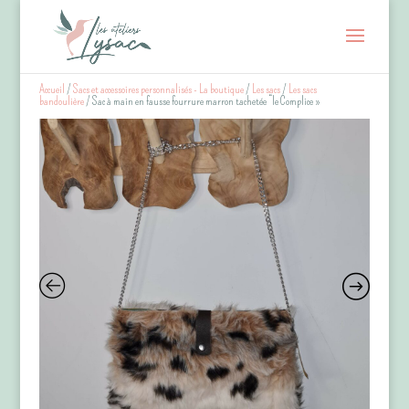
Accueil
/
Sacs et accessoires personnalisés - La boutique
/
Les sacs
/
Les sacs
bandoulière
/ Sac à main en fausse fourrure marron tachetée “le Complice »