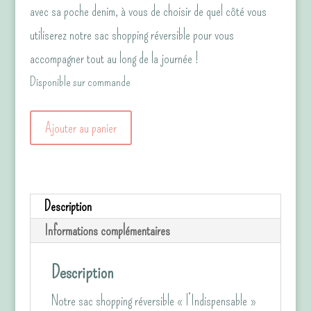
avec sa poche denim, à vous de choisir de quel côté vous
utiliserez notre sac shopping réversible pour vous
accompagner tout au long de la journée !
Disponible sur commande
quantité
Ajouter au panier
de
Le
sac
Description
shopping
Informations complémentaires
réversible,
"l'Indispensable"
Description
Feuilles/Jean
Notre sac shopping réversible « l’Indispensable »
gris