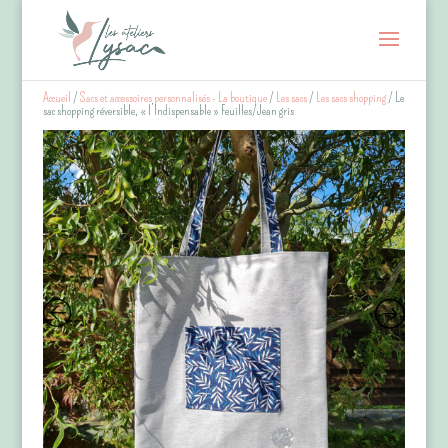
Accueil
/
Sacs et accessoires personnalisés - La boutique
/
Les sacs
/
Les sacs shopping
/ Le
sac shopping réversible, « l’Indispensable » Feuilles/Jean gris