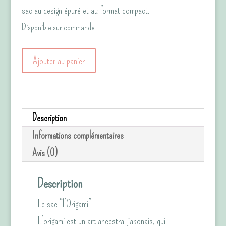
sac au design épuré et au format compact.
Disponible sur commande
quantité
Ajouter au panier
de
Le
sac
Description
“l'Origami"
Informations complémentaires
Tropical/Jean
Avis (0)
bleu
chiné
Description
Le sac “l’Origami”
L’origami est un art ancestral japonais, qui