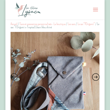
Accueil
/
Sacs et accessoires personnalisés - La boutique
/
Les sacs
/
Le sac "l'Origami"
/ Le
sac “l’Origami » Tropical/Jean bleu chiné