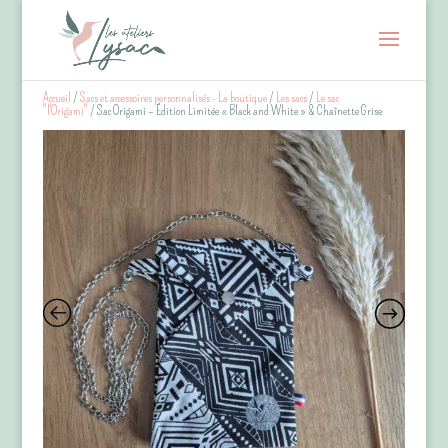
Accueil
/
Sacs et accessoires personnalisés - La boutique
/
Les sacs
/
Le sac
"l'Origami"
/ Sac Origami – Édition Limitée « Black and White » & Chaînette Grise