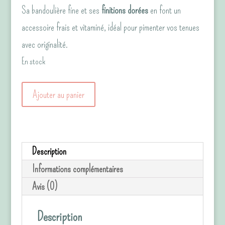
Sa bandoulière fine et ses
finitions dorées
en font un
accessoire frais et vitaminé, idéal pour pimenter vos tenues
avec originalité.
En stock
quantité
Ajouter au panier
de
Sac
Origami
Description
–
Informations complémentaires
Édition
Avis (0)
Limitée
"Black
Description