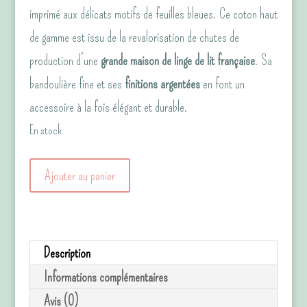
imprimé aux délicats motifs de feuilles bleues. Ce coton haut
de gamme est issu de la revalorisation de chutes de
production d’une
grande maison de linge de lit française
. Sa
bandoulière fine et ses
finitions argentées
en font un
accessoire à la fois élégant et durable.
En stock
quantité
Ajouter au panier
de
Sac
Origami
Description
version
Informations complémentaires
anse
Avis (0)