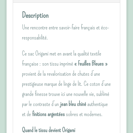
fine
–
Description
Édition
Une rencontre entre savoir-faire français et éco-
"Feuilles
responsabilité.
bleues"
&
Ce sac Origami met en avant la qualité textile
Jean
française : son tissu imprimé
« Feuilles Bleues »
Bleu
provient de la revalorisation de chutes d’une
prestigieuse marque de linge de lit. Ce coton d’une
grande finesse trouve ici une nouvelle vie, sublimé
par le contraste d’un
jean bleu chiné
authentique
et de
finitions argentées
sobres et modernes.
Quand le tissu devient Origami