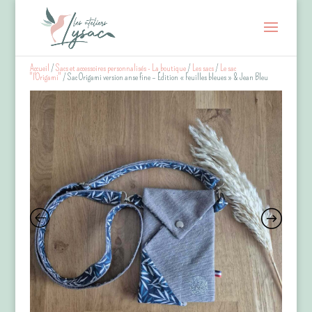
Accueil
/
Sacs et accessoires personnalisés - La boutique
/
Les sacs
/
Le sac
"l'Origami"
/ Sac Origami version anse fine – Édition « Feuilles bleues » & Jean Bleu