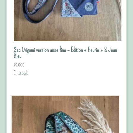
Sac Origami version anse fine – Édition « Fleurie » & Jean
Bleu
49.00
€
En stock