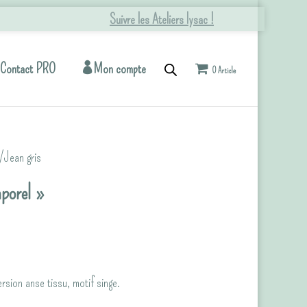
Suivre les Ateliers lysac !
Contact PRO
Mon compte
0 Article
/Jean gris
mporel »
rsion anse tissu, motif singe.