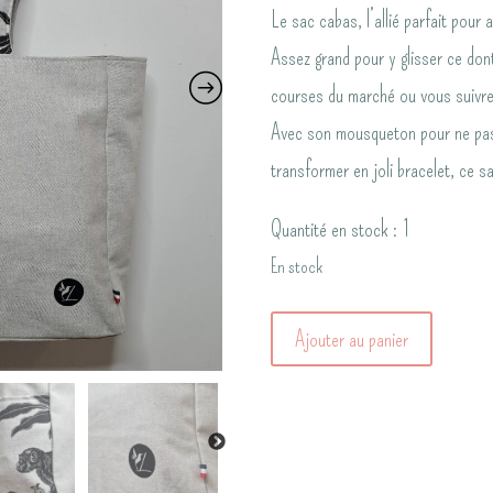
Le sac cabas, l’allié parfait pour 
Assez grand pour y glisser ce don
courses du marché ou vous suivre
Avec son mousqueton pour ne pas 
transformer en joli bracelet, ce
Quantité en stock : 1
En stock
quantité
Ajouter au panier
de
Le
sac
cabas,