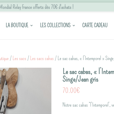
n Mondial Relay France offerts dès 70€ d'achats !
LA BOUTIQUE
LES COLLECTIONS
CARTE CADEAU
utique
/
Les sacs
/
Les sacs cabas
/ Le sac cabas, « l’Intemporel » Singe
Le sac cabas, « l’Inte
Singe/Jean gris
70.00
€
Notre sac cabas “l’Intemporel’, ve