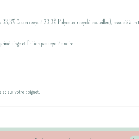
 33,3% Coton recyclé 33,3% Polyester recyclé bouteilles), associé à un t
primé singe et finition passepoilée noire.
elet sur votre poignet.
Abonnement newsletter
Mentions légales & RGPD
CGV
Informatio